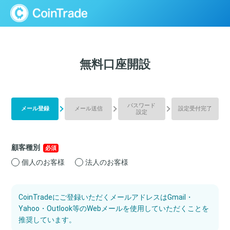
CoinTrade
無料口座開設
パスワード
メール登録
メール送信
設定受付完了
設定
顧客種別
必須
個人のお客様
法人のお客様
CoinTradeにご登録いただくメールアドレスはGmail・
Yahoo・Outlook等のWebメールを使用していただくことを
推奨しています。